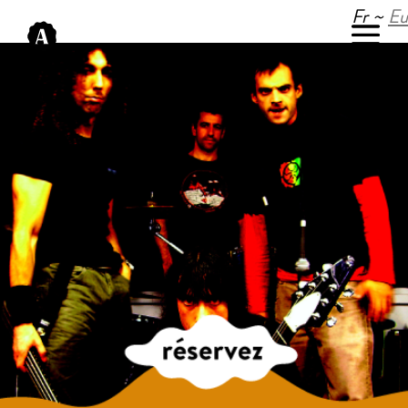
Fr ~
Eu