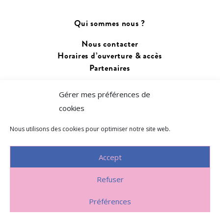
Qui sommes nous ?
Nous contacter
Horaires d’ouverture & accès
Partenaires
Changer de langue :
Gérer mes préférences de
Français
cookies
Euskara
Nous utilisons des cookies pour optimiser notre site web.
Accept
Refuser
Politique de confidentialité
~
Préférences
Politique d’utilisation des cookies