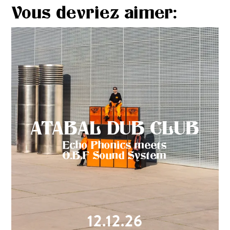
Vous devriez aimer:
ATABAL DUB CLUB
Echo Phonics meets
O.B.F Sound System
12.12.26