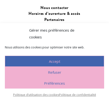
Nous contacter
Horaires d’ouverture & accès
Partenaires
Gérer mes préférences de
Changer de langue :
cookies
Français
Euskara
Nous utilisons des cookies pour optimiser notre site web.
Accept
Refuser
Politique de confidentialité
~
Préférences
Politique d’utilisation des cookies
Politique d’utilisation des cookies
Politique de confidentialité