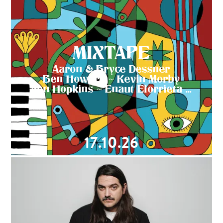
MIXTAPE
Aaron & Bryce Dessner
Ben Howard ~ Kevin Morby
Jon Hopkins ~ Enaut Elorrieta ...
17.10.26