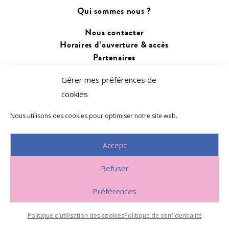
Qui sommes nous ?
Nous contacter
Horaires d’ouverture & accès
Partenaires
Gérer mes préférences de
Changer de langue :
cookies
Français
Euskara
Nous utilisons des cookies pour optimiser notre site web.
Accept
Refuser
Politique de confidentialité
~
Préférences
Politique d’utilisation des cookies
Politique d’utilisation des cookies
Politique de confidentialité