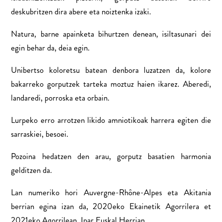
deskubritzen dira abere eta noiztenka izaki.
Natura, barne apainketa bihurtzen denean, isiltasunari dei
egin behar da, deia egin.
Unibertso koloretsu batean denbora luzatzen da, kolore
bakarreko gorputzek tarteka moztuz haien ikarez. Aberedi,
landaredi, porroska eta orbain.
Lurpeko erro arrotzen likido amniotikoak harrera egiten die
sarraskiei, besoei.
Pozoina hedatzen den arau, gorputz basatien harmonia
gelditzen da.
Lan numeriko hori Auvergne-Rhône-Alpes eta Akitania
berrian egina izan da, 2020eko Ekainetik Agorrilera et
2021eko Agorrilean, Ipar Euskal Herrian.