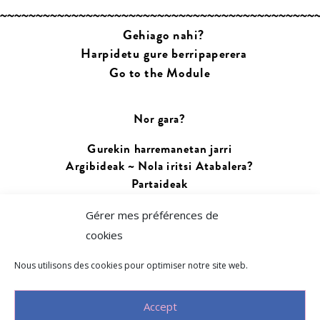
Gehiago nahi?
Harpidetu gure berripaperera
Go to the Module
Nor gara?
Gurekin harremanetan jarri
Argibideak ~ Nola iritsi Atabalera?
Partaideak
Gérer mes préférences de
Aldatu hizkuntza:
cookies
Français
Euskara
Nous utilisons des cookies pour optimiser notre site web.
Accept