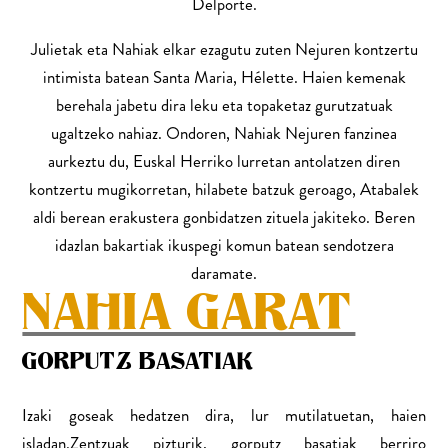
Delporte.
Julietak eta Nahiak elkar ezagutu zuten Nejuren kontzertu
intimista batean Santa Maria, Hélette. Haien kemenak
berehala jabetu dira leku eta topaketaz gurutzatuak
ugaltzeko nahiaz. Ondoren, Nahiak Nejuren fanzinea
aurkeztu du, Euskal Herriko lurretan antolatzen diren
kontzertu mugikorretan, hilabete batzuk geroago, Atabalek
aldi berean erakustera gonbidatzen zituela jakiteko. Beren
idazlan bakartiak ikuspegi komun batean sendotzera
daramate.
NAHIA GARAT
GORPUTZ BASATIAK
Izaki goseak hedatzen dira, lur mutilatuetan, haien
isladan.
Zentzuak pizturik, gorputz basatiak berriro