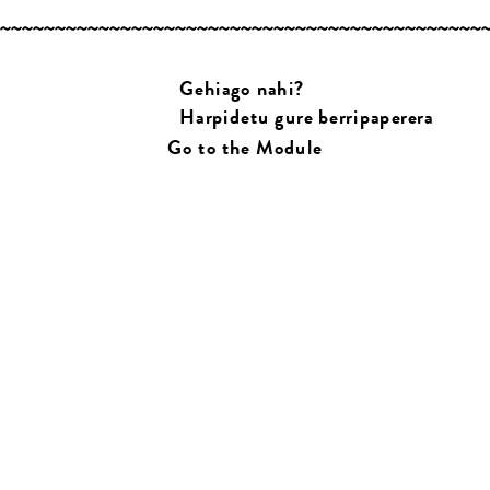
Gehiago nahi?
Harpidetu gure berripaperera
Go to the Module