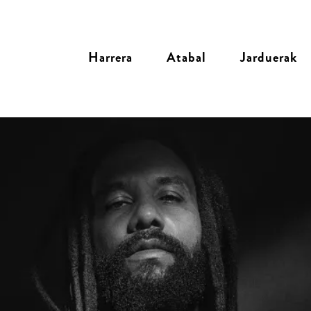
Harrera
Atabal
Jarduerak