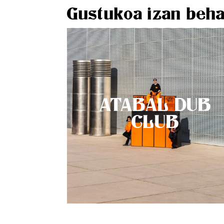
Gustukoa izan beha
ATABAL DUB
CLUB