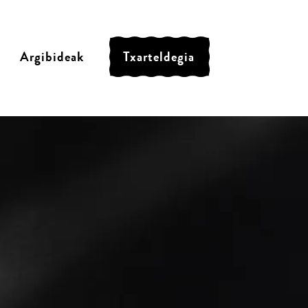
Argibideak
Txarteldegia