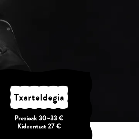
Txarteldegia
Prezioak 30~33 €
Kideentzat 27 €