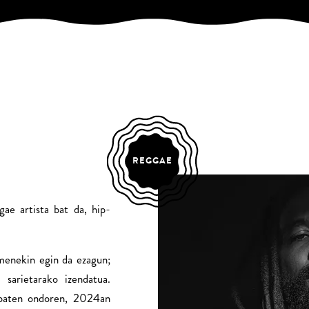
REGGAE
e artista bat da, hip-
menekin egin da ezagun;
arietarako izendatua.
 baten ondoren, 2024an