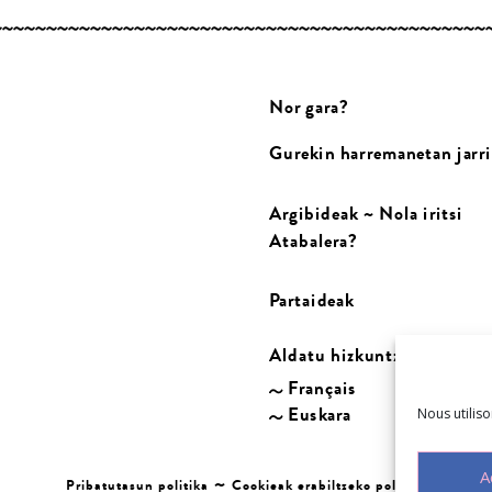
Nor gara?
Gurekin harremanetan jarri
Argibideak ~ Nola iritsi
Atabalera?
Partaideak
Aldatu hizkuntza:
Français
Euskara
Nous utilis
A
~
Pribatutasun politika
Cookieak erabiltzeko politika