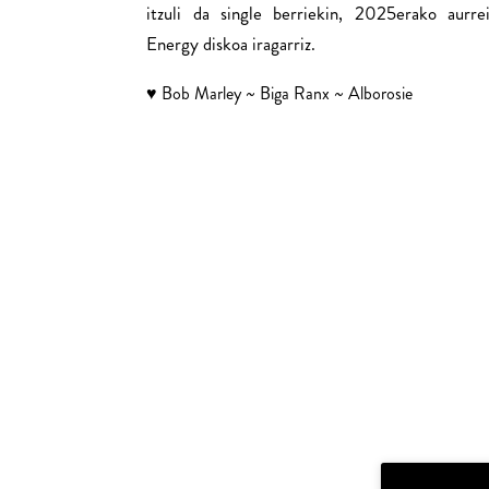
itzuli da single berriekin, 2025erako aurr
Energy diskoa iragarriz.
♥ Bob Marley ~ Biga Ranx ~ Alborosie