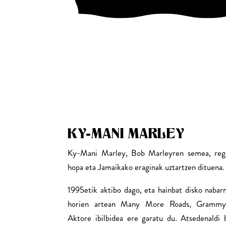
KY-MANI MARLEY
Ky-Mani Marley, Bob Marleyren semea, regga
hopa eta Jamaikako eraginak uztartzen dituena.
1995etik aktibo dago, eta hainbat disko nabar
horien artean Many More Roads, Grammy s
Aktore ibilbidea ere garatu du. Atsedenaldi