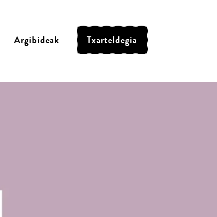
Argibideak
Txarteldegia