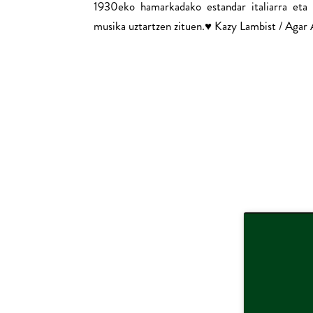
1930eko hamarkadako estandar italiarra eta
musika uztartzen zituen.
♥ Kazy Lambist / Agar