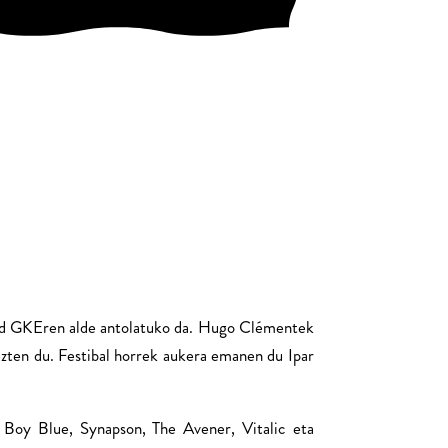
erd GKEren alde antolatuko da. Hugo Clémentek
ezten du. Festibal horrek aukera emanen du Ipar
Y Boy Blue, Synapson, The Avener, Vitalic eta