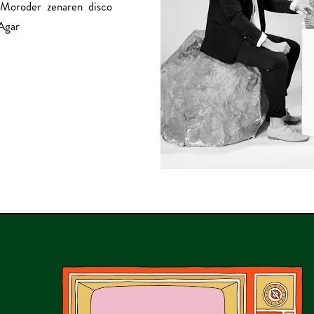
 Moroder zenaren disco
 Agar