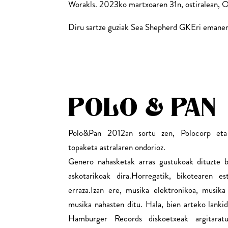
Worakls. 2023ko martxoaren 31n, ostiralean, O
Diru sartze guziak Sea Shepherd GKEri emanen 
POLO & PAN
Polo&Pan 2012an sortu zen, Polocorp eta
topaketa astralaren ondorioz.
Genero nahasketak arras gustukoak dituzte b
askotarikoak dira.Horregatik, bikotearen es
erraza.Izan ere, musika elektronikoa, musik
musika nahasten ditu. Hala, bien arteko lanki
Hamburger Records diskoetxeak argitaratu