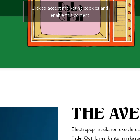
Click to accept marketing cookies and
enable this content
THE AV
Electropop musikaren ekoizle e
Fade Out Lines kantu arrakastat