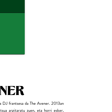
ENER
ta DJ frantsesa da The Avener. 2013an
sua argitaratu zuen, eta horri esker,