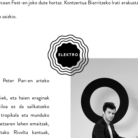
cean Fest-en joko dute hortaz. Kontzertua Biarritzeko lrati erakus
zaizkio.
ELEKTRO
 Peter Pan-en arteko
iek, eta haien eraginak
tiloa ez da sailkatzeko
a tropikala eta munduko
detzaren lehen emaitzak,
tako Rivolta kantuak,