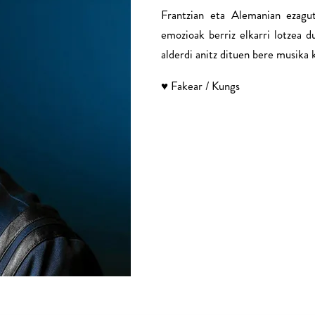
Frantzian eta Alemanian ezagut
emozioak berriz elkarri lotzea du
alderdi anitz dituen bere musika 
♥ Fakear / Kungs