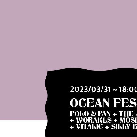
2023/03/31 ~ 18:
OCEAN FES
POLO & PAN + THE
+ WORAKLS + MOS
+ VITALIC + SILLY