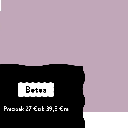
Betea
Prezioak 27 €tik 39,5 €ra