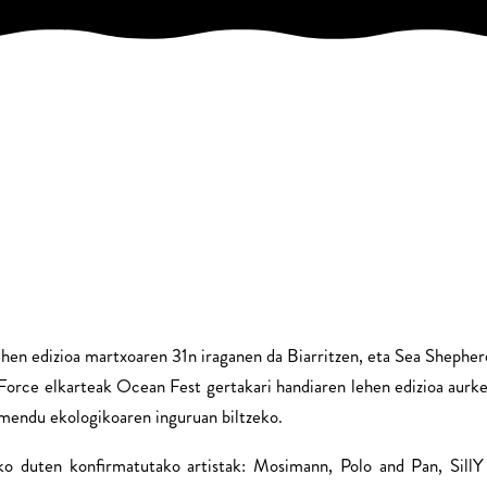
hen edizioa martxoaren 31n iraganen da Biarritzen, eta Sea Sheph
 Force elkarteak Ocean Fest gertakari handiaren lehen edizioa aurk
amendu ekologikoaren inguruan biltzeko.
ko duten konfirmatutako artistak: Mosimann, Polo and Pan, Sill