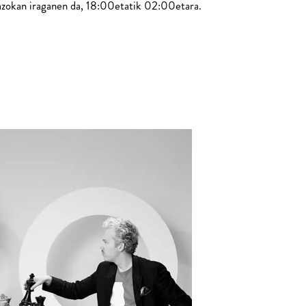
tazokan iraganen da, 18:00etatik 02:00etara.