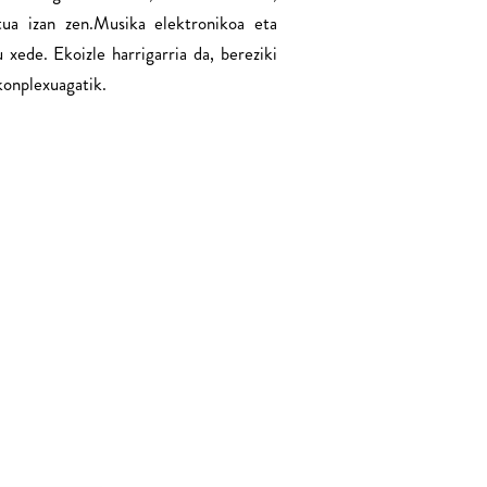
ua izan zen.Musika elektronikoa eta
 xede. Ekoizle harrigarria da, bereziki
konplexuagatik.