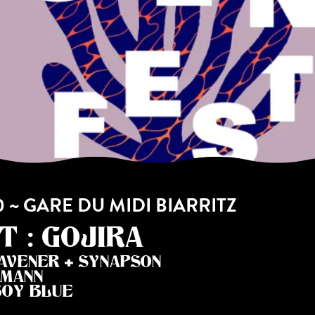
00 ~ GARE DU MIDI BIARRITZ
T : GOJIRA
 AVENER + SYNAPSON
IMANN
 BOY BLUE