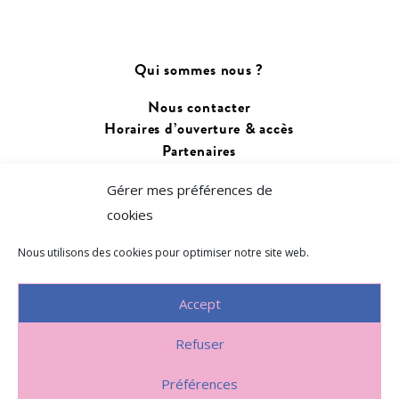
Qui sommes nous ?
Nous contacter
Horaires d’ouverture & accès
Partenaires
Gérer mes préférences de
Changer de langue :
cookies
Français
Euskara
Nous utilisons des cookies pour optimiser notre site web.
Accept
Refuser
Politique de confidentialité
~
Préférences